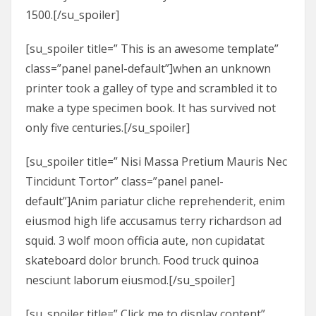
1500.[/su_spoiler]
[su_spoiler title=” This is an awesome template”
class=”panel panel-default”]when an unknown
printer took a galley of type and scrambled it to
make a type specimen book. It has survived not
only five centuries.[/su_spoiler]
[su_spoiler title=” Nisi Massa Pretium Mauris Nec
Tincidunt Tortor” class=”panel panel-
default”]Anim pariatur cliche reprehenderit, enim
eiusmod high life accusamus terry richardson ad
squid. 3 wolf moon officia aute, non cupidatat
skateboard dolor brunch. Food truck quinoa
nesciunt laborum eiusmod.[/su_spoiler]
[su_spoiler title=” Click me to display content”